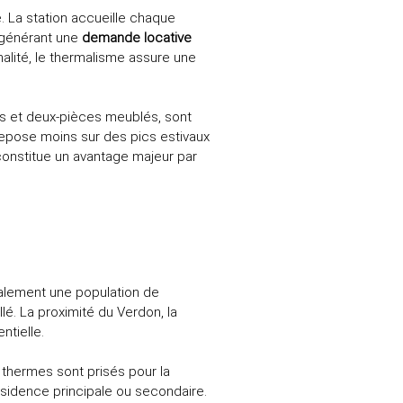
e. La station accueille chaque
, générant une
demande locative
alité, le thermalisme assure une
ios et deux-pièces meublés, sont
 repose moins sur des pics estivaux
 constitue un avantage majeur par
alement une population de
lé. La proximité du Verdon, la
ntielle.
 thermes sont prisés pour la
ésidence principale ou secondaire.