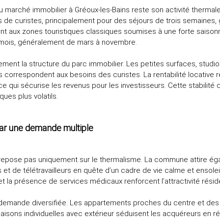
du marché immobilier à Gréoux‑les‑Bains reste son activité thermal
rs de curistes, principalement pour des séjours de trois semaines
nt aux zones touristiques classiques soumises à une forte saisonn
s mois, généralement de mars à novembre.
ctement la structure du parc immobilier. Les petites surfaces, stud
ls correspondent aux besoins des curistes. La rentabilité locative
 ce qui sécurise les revenus pour les investisseurs. Cette stabilité
ues plus volatils.
ar une demande multiple
repose pas uniquement sur le thermalisme. La commune attire ég
 et de télétravailleurs en quête d’un cadre de vie calme et ensoleil
et la présence de services médicaux renforcent l’attractivité réside
e demande diversifiée. Les appartements proches du centre et des
aisons individuelles avec extérieur séduisent les acquéreurs en r