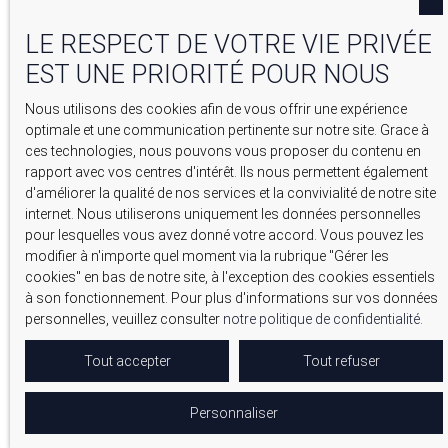
1 / 2
LE RESPECT DE VOTRE VIE PRIVÉE
EST UNE PRIORITÉ POUR NOUS
Votre bien
Nous utilisons des cookies afin de vous offrir une expérience
optimale et une communication pertinente sur notre site. Grace à
ces technologies, nous pouvons vous proposer du contenu en
Vous souhaitez faire estimer :
rapport avec vos centres d'intérêt. Ils nous permettent également
d'améliorer la qualité de nos services et la convivialité de notre site
internet. Nous utiliserons uniquement les données personnelles
pour lesquelles vous avez donné votre accord. Vous pouvez les
Maison
Appartement
modifier à n'importe quel moment via la rubrique ″Gérer les
cookies″ en bas de notre site, à l'exception des cookies essentiels
à son fonctionnement. Pour plus d'informations sur vos données
personnelles, veuillez consulter
notre politique de confidentialité
.
Terrain
Immeuble
Tout accepter
Tout refuser
Adresse de votre bien
Personnaliser