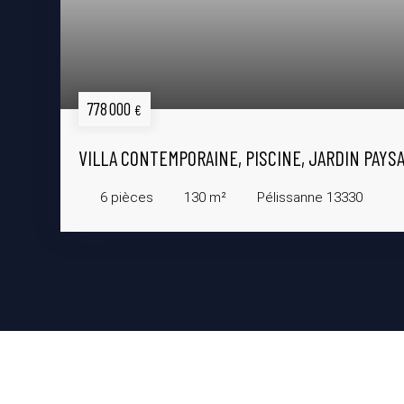
334 000
€
MAISON ANCIENNE À VENDRE, 3 PIÈC
3
pièces
71.23
m²
Salon-de-P
ir le bien