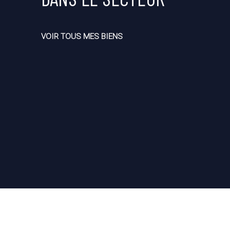
VOIR TOUS MES BIENS
ISCINE, JARDIN PAYSAGE
Pélissanne 13330
Vo