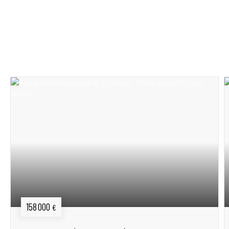
Vous recherchez un bien immobilier ?
Découvrez notre sélection de maisons, appartements
et produits d’investissement.
158 000
€