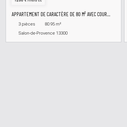
APPARTEMENT DE CARACTÈRE DE 80 M² AVEC COUR
PRIVATIVE – CENTRE HISTORIQUE DE SALON-DE-
3
pièces
80.95
m²
PROVENCE
Salon-de-Provence 13300