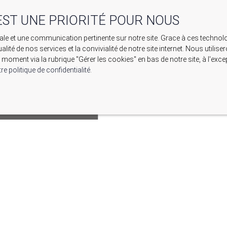
EST UNE PRIORITÉ POUR NOUS
imale et une communication pertinente sur notre site. Grace à ces tech
ualité de nos services et la convivialité de notre site internet. Nous uti
moment via la rubrique ″Gérer les cookies″ en bas de notre site, à l'ex
re politique de confidentialité
.
EMENT PREMIUM