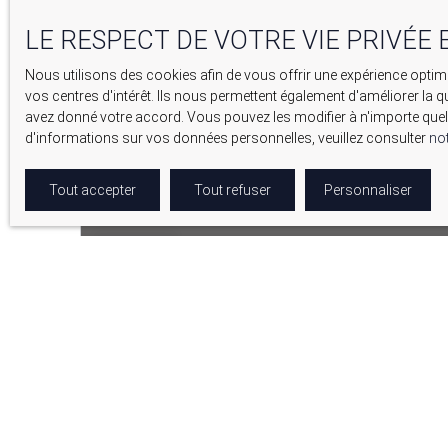
LE RESPECT DE VOTRE VIE PRIVÉE 
Nous utilisons des cookies afin de vous offrir une expérience opt
vos centres d'intérêt. Ils nous permettent également d'améliorer la q
avez donné votre accord. Vous pouvez les modifier à n'importe quel 
d'informations sur vos données personnelles, veuillez consulter
not
Tout accepter
Tout refuser
Personnaliser
21 000
€
FOND DE COMMERCE FLEURISTE À SAISIR ! EMPLAC
60
m²
Lançon-Provence 13680