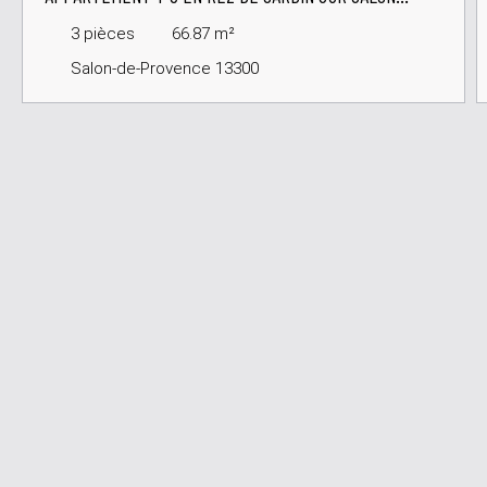
SECTEUR TOURET
3
pièces
66.87
m²
Salon-de-Provence 13300