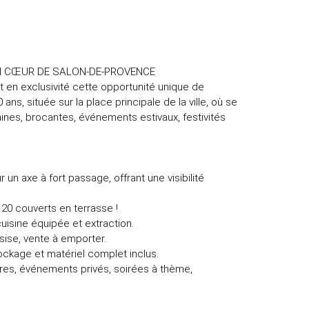
IN CŒUR DE SALON-DE-PROVENCE
en exclusivité cette opportunité unique de
s, située sur la place principale de la ville, où se
ines, brocantes, événements estivaux, festivités
 un axe à fort passage, offrant une visibilité
 120 couverts en terrasse !
uisine équipée et extraction.
ssise, vente à emporter.
ockage et matériel complet inclus.
ires, événements privés, soirées à thème,