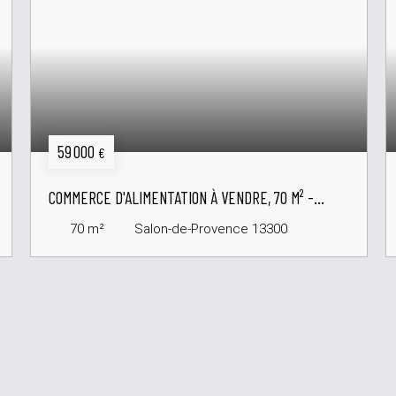
59 000
€
COMMERCE D'ALIMENTATION À VENDRE, 70 M² -
SALON-DE-PROVENCE 13300
70
m²
Salon-de-Provence 13300