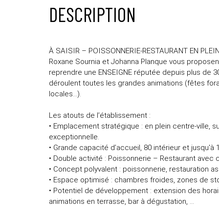
DESCRIPTION
À SAISIR – POISSONNERIE-RESTAURANT EN PLE
Roxane Sournia et Johanna Planque vous proposent 
reprendre une ENSEIGNE réputée depuis plus de 30 an
déroulent toutes les grandes animations (fêtes fora
locales…).
Les atouts de l’établissement :
• Emplacement stratégique : en plein centre-ville, sur
exceptionnelle.
• Grande capacité d’accueil, 80 intérieur et jusqu'à
• Double activité : Poissonnerie – Restaurant avec c
• Concept polyvalent : poissonnerie, restauration a
• Espace optimisé : chambres froides, zones de st
• Potentiel de développement : extension des hora
animations en terrasse, bar à dégustation, ...