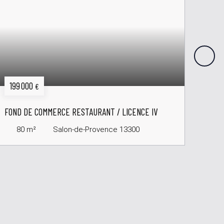
199 000
299
€
FOND DE COMMERCE RESTAURANT / LICENCE IV
RESTA
SALO
80
m²
Salon-de-Provence 13300
3