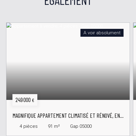
ÉGALEMENT
A voir absolument
249 000
€
MAGNIFIQUE APPARTEMENT CLIMATISÉ ET RÉNOVÉ, EN
DERNIER ÉTAGE AVEC ASCENSEUR
4
pièces
91
m²
Gap 05000