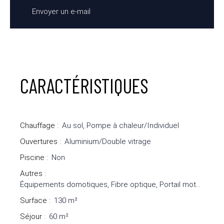
Envoyer un e-mail
CARACTÉRISTIQUES
Chauffage
:
Au sol, Pompe à chaleur/Individuel
Ouvertures
:
Aluminium/Double vitrage
Piscine
:
Non
Autres
:
Équipements domotiques, Fibre optique, Portail motorisé, Système d'alarme, Visiophone, Volets électriques
Surface
:
130
m²
Séjour
:
60
m²