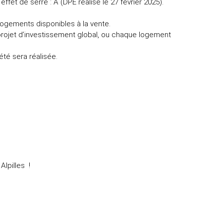
fet de serre : A (DPE réalisé le 27 février 2025).
 logements disponibles à la vente.
projet d’investissement global, ou chaque logement
té sera réalisée.
lpilles !