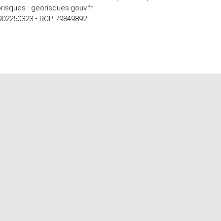
risques : georisques.gouv.fr.
 902250323 • RCP 79849892