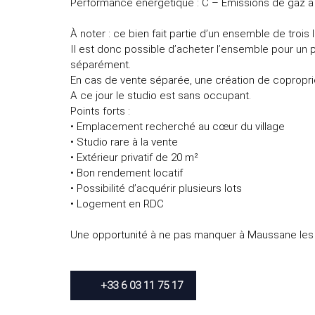
Performance énergétique : C – Émissions de gaz à ef
À noter : ce bien fait partie d’un ensemble de trois
Il est donc possible d’acheter l’ensemble pour un 
séparément.
En cas de vente séparée, une création de coproprié
A ce jour le studio est sans occupant.
Points forts :
• Emplacement recherché au cœur du village
• Studio rare à la vente
• Extérieur privatif de 20 m²
• Bon rendement locatif
• Possibilité d’acquérir plusieurs lots
• Logement en RDC
Une opportunité à ne pas manquer à Maussane les A
+33 6 03 11 75 17