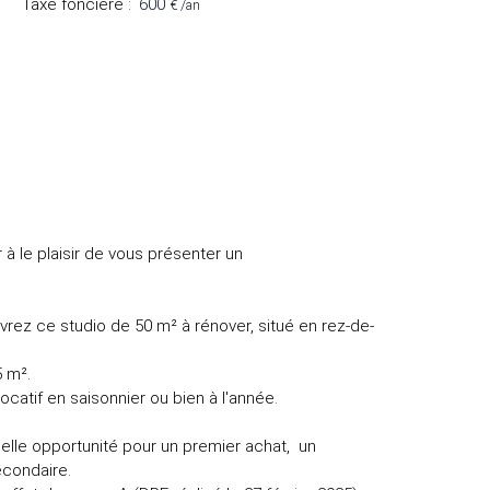
Taxe foncière
:
600
€ /an
à le plaisir de vous présenter un
vrez ce studio de 50 m² à rénover, situé en rez-de-
5 m².
locatif en saisonnier ou bien à l'année.
belle opportunité pour un premier achat, un
econdaire.