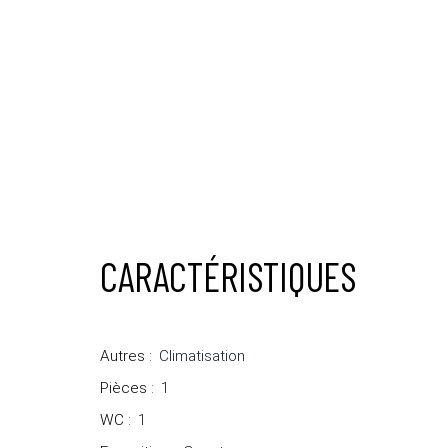
CARACTÉRISTIQUES
Autres
:
Climatisation
Pièces
:
1
WC
:
1