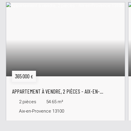
365 000
€
APPARTEMENT À VENDRE, 2 PIÈCES - AIX-EN-
PROVENCE 13100
2
pièces
54.65
m²
Aix-en-Provence 13100