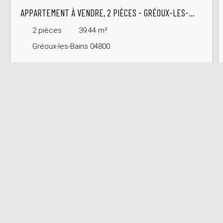
APPARTEMENT À VENDRE, 2 PIÈCES - GRÉOUX-LES-
BAINS 04800
2
pièces
39.44
m²
Gréoux-les-Bains 04800