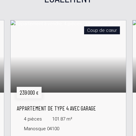
Coup de cœur
239 000
€
APPARTEMENT DE TYPE 4 AVEC GARAGE
4
pièces
101.87
m²
Manosque 04100