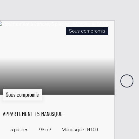
Sous compromis
Sous compromis
158
APPA
APPARTEMENT T5 MANOSQUE
LA-S
2
5
pièces
93
m²
Manosque 04100
L