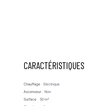
CARACTÉRISTIQUES
Chauffage
:
Electrique
Ascenseur
:
Non
Surface
:
50
m²