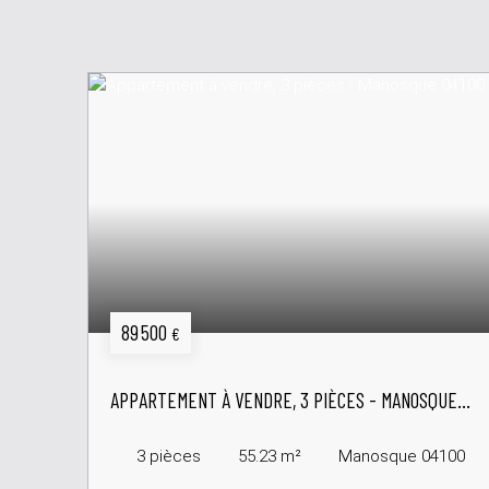
89 500
€
APPARTEMENT À VENDRE, 3 PIÈCES - MANOSQUE
04100
3
pièces
55.23
m²
Manosque 04100