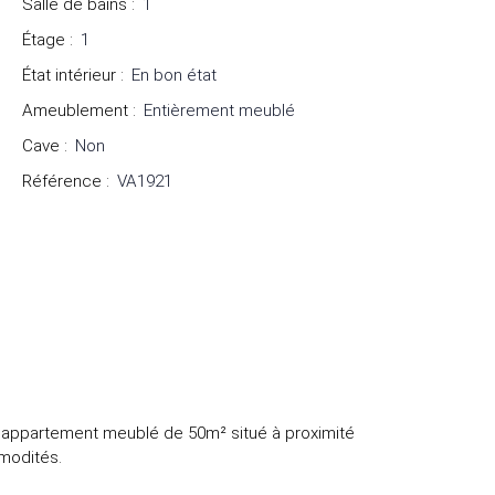
Salle de bains
:
1
Étage
:
1
État intérieur
:
En bon état
Ameublement
:
Entièrement meublé
Cave
:
Non
Référence
:
VA1921
el appartement meublé de 50m² situé à proximité
modités.