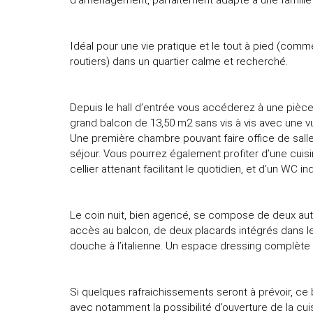
d’aménagement, parfaitement adapté à une famille ou
Idéal pour une vie pratique et le tout à pied (comm
routiers) dans un quartier calme et recherché.
Depuis le hall d’entrée vous accéderez à une pièce
grand balcon de 13,50 m2 sans vis à vis avec une vu
Une première chambre pouvant faire office de salle
séjour. Vous pourrez également profiter d’une cuis
cellier attenant facilitant le quotidien, et d’un WC i
Le coin nuit, bien agencé, se compose de deux au
accès au balcon, de deux placards intégrés dans l
douche à l’italienne. Un espace dressing complète
Si quelques rafraichissements seront à prévoir, ce
avec notamment la possibilité d’ouverture de la cuis