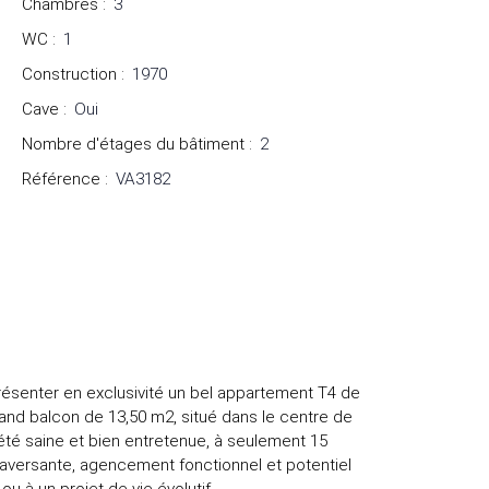
Chambres
:
3
WC
:
1
Construction
:
1970
Cave
:
Oui
Nombre d'étages du bâtiment
:
2
Référence
:
VA3182
présenter en exclusivité un bel appartement T4 de
rand balcon de 13,50 m2, situé dans le centre de
été saine et bien entretenue, à seulement 15
traversante, agencement fonctionnel et potentiel