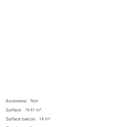
Ascenseur
:
Non
Surface
:
74.41
m²
Surface balcon
:
14
m²