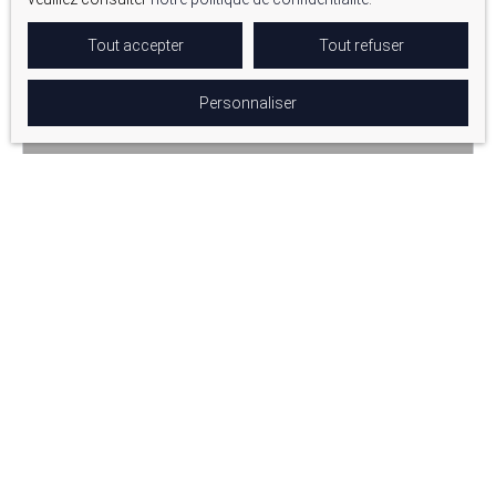
Tout accepter
Tout refuser
Personnaliser
164 000
€
APPARTEMENT 2 PIÈCES 35 M² - 8ÈME
ARRONDISSEMENT MARSEILLE
2
pièces
34.8
m²
Marseille 13008