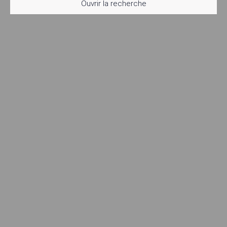
Ouvrir la recherche
Type d'offre
Vente
Type de bien
Appartement
Localisation
Marseille (13008)
Budget max (€)
Surface min (m²)
Rechercher