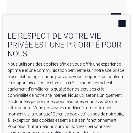
LE RESPECT DE VOTRE VIE
PRIVÉE EST UNE PRIORITÉ POUR
NOUS
239 000
€
Nous utilisons des cookies afin de vous offrir une expérience
optimale et une communication pertinente sur notre site. Grace
T3 LUMINEUX – DERNIER ÉTAGE – ESCALE BORÉLY À
à ces technologies, nous pouvons vous proposer du contenu
PIED
en rapport avec vos centres d'intérêt. Ils nous permettent
3
pièces
60.91
m²
Marseille 13008
également d'améliorer la qualité de nos services et la
convivialité de notre site internet. Nous utiliserons uniquement
les données personnelles pour lesquelles vous avez donné
votre accord. Vous pouvez les modifier à n'importe quel
moment via la rubrique ″Gérer les cookies″ en bas de notre site,
à l'exception des cookies essentiels à son fonctionnement.
Vendu
Pour plus d'informations sur vos données personnelles,
veuillez consulter
notre politique de confidentialité
.