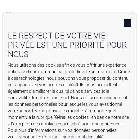
Coup de cœur
LE RESPECT DE VOTRE VIE
PRIVÉE EST UNE PRIORITÉ POUR
NOUS
Nous utilisons des cookies afin de vous offrir une expérience
optimale et une communication pertinente sur notre site. Grace
à ces technologies, nous pouvons vous proposer du contenu
en rapport avec vos centres d'intérêt. Ils nous permettent
également d'améliorer la qualité de nos services et la
30 000
€
convivialité de notre site internet. Nous utiliserons uniquement
les données personnelles pour lesquelles vous avez donné
RESTAURANT SUR PLACE ET A EMPORTER
votre accord. Vous pouvez les modifier à n'importe quel
moment via la rubrique ″Gérer les cookies″ en bas de notre site,
100
m²
Manosque 04100
à l'exception des cookies essentiels à son fonctionnement.
Pour plus d'informations sur vos données personnelles,
veuillez consulter
notre politique de confidentialité
.