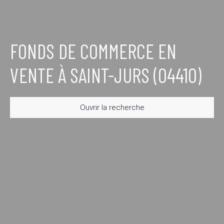
FONDS DE COMMERCE EN
VENTE À SAINT-JURS (04410)
Ouvrir la recherche
Type d'offre
Vente
Type de bien
Fonds de commerce
Activités
Localisation
Saint-Jurs (04410)