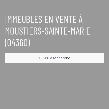
IMMEUBLES EN VENTE À
MOUSTIERS-SAINTE-MARIE
(04360)
Ouvrir la recherche
Type d'offre
Vente
Type de bien
Immeuble
Localisation
Moustiers-Sainte-Marie (04360)
Budget max (€)