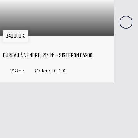
340 000
162
€
BUREAU À VENDRE, 213 M² - SISTERON 04200
LOCA
PROV
213
m²
Sisteron 04200
8