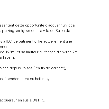
ntent cette opportunité d'acquérir un local
 parking, en hyper centre ville de Salon de
s à ILC, ce batiment offre actuellement une
cement !
e 195m² et sa hauteur au faitage d'environ 7m,
 l'avenir.
place depuis 25 ans ( en fin de carrière),
², indépendemment du bail, moyennant
e acquéreur en sus à 8%TTC.