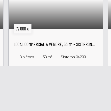
77 000
€
LOCAL COMMERCIAL À VENDRE, 53 M² - SISTERON
04200
3
pièces
53
m²
Sisteron 04200