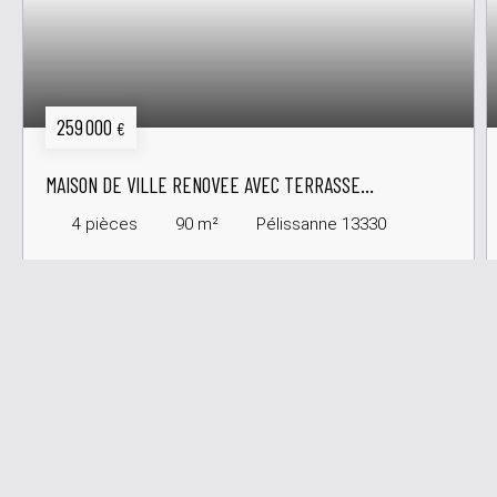
259 000
€
MAISON DE VILLE RENOVEE AVEC TERRASSE
TROPEZIENNE
4
pièces
90
m²
Pélissanne 13330