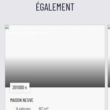
ÉGALEMENT
201 000
€
MAISON NEUVE
4
pièces
87
m²