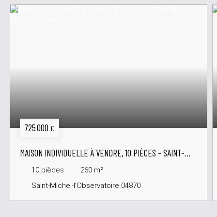
725 000
€
MAISON INDIVIDUELLE À VENDRE, 10 PIÈCES - SAINT-
MICHEL-L'OBSERVATOIRE 04870
10
pièces
260
m²
Saint-Michel-l'Observatoire 04870