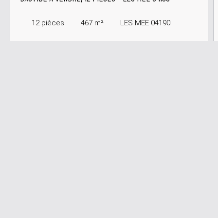
12
pièces
467
m²
LES MEE 04190