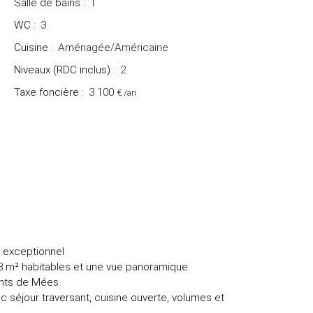
Salle de bains
:
1
WC
:
3
Cuisine
:
Aménagée/Américaine
Niveaux (RDC inclus)
:
2
Taxe foncière
:
3 100
€ /an
 exceptionnel
68 m² habitables et une vue panoramique
ents de Mées.
c séjour traversant, cuisine ouverte, volumes et