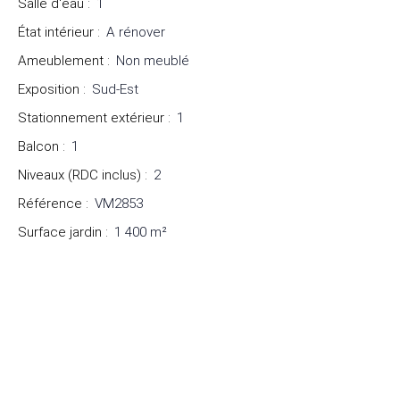
Salle d'eau
:
1
État intérieur
:
A rénover
Ameublement
:
Non meublé
Exposition
:
Sud-Est
Stationnement extérieur
:
1
Balcon
:
1
Niveaux (RDC inclus)
:
2
Référence
:
VM2853
Surface jardin
:
1 400
m²