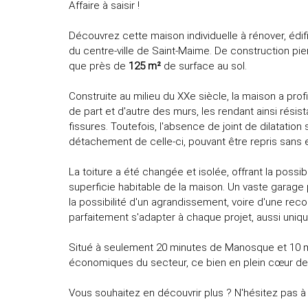
Affaire à saisir !
Découvrez cette maison individuelle à rénover, édif
du centre-ville de Saint-Maime. De construction pier
que près de
125 m²
de surface au sol.
Construite au milieu du XXe siècle, la maison a pro
de part et d'autre des murs, les rendant ainsi résis
fissures. Toutefois, l'absence de joint de dilatation
détachement de celle-ci, pouvant être repris sans 
La toiture a été changée et isolée, offrant la possi
superficie habitable de la maison. Un vaste garage 
la possibilité d'un agrandissement, voire d'une rec
parfaitement s'adapter à chaque projet, aussi unique 
Situé à seulement 20 minutes de Manosque et 10 m
économiques du secteur, ce bien en plein cœur de 
Vous souhaitez en découvrir plus ? N'hésitez pas à