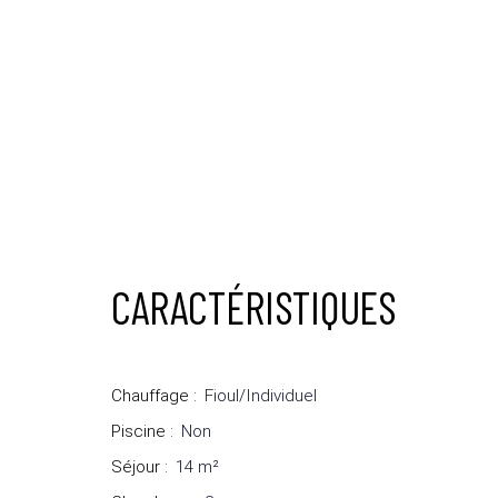
CARACTÉRISTIQUES
Chauffage
:
Fioul/Individuel
Piscine
:
Non
Séjour
:
14
m²