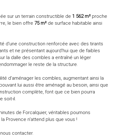
iée sur un terrain constructible de
1 562 m²
proche
re, le bien offre
75 m²
de surface habitable ainsi
fité d'une construction renforcée avec des tirants
tants et ne présentant aujourd'hui que de faibles
 sur la dalle des combles a entraîné un léger
endommager le reste de la structure.
bilité d'aménager les combles, augmentant ainsi la
pouvant lui aussi être aménagé au besoin, ainsi que
onstruction complète, font que ce bien pourra
soit-il.
inutes de Forcalquier, véritables poumons
la Provence n'attend plus que vous !
 nous contacter.