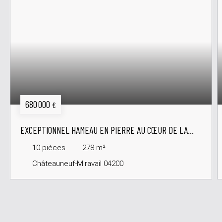
680 000
€
EXCEPTIONNEL HAMEAU EN PIERRE AU CŒUR DE LA
VALLÉE DU JABRON
10
pièces
278
m²
Châteauneuf-Miravail 04200