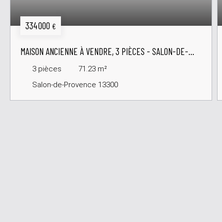
334 000
€
MAISON ANCIENNE À VENDRE, 3 PIÈCES - SALON-DE-
PROVENCE 13300
3
pièces
71.23
m²
Salon-de-Provence 13300