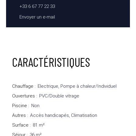
+33 6 67 77 22 33
Envoyer un e-mail
CARACTÉRISTIQUES
Chauffage
:
Electrique, Pompe à chaleur/Individuel
Ouvertures
:
PVC/Double vitrage
Piscine
:
Non
Autres
:
Accès handicapés, Climatisation
Surface
:
81
m²
Séjour
:
36
m²