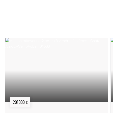
Vous recherchez un bien immobilier ?
Découvrez notre sélection de maisons, appartements
et produits d’investissement.
201 000
€