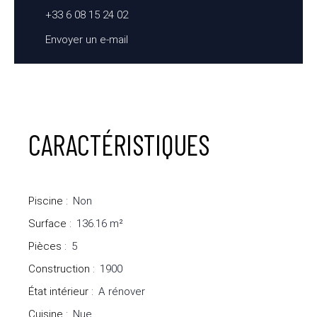
+33 6 08 15 24 02
Envoyer un e-mail
CARACTÉRISTIQUES
Piscine
:
Non
Surface
:
136.16
m²
Pièces
:
5
Construction
:
1900
État intérieur
:
A rénover
Cuisine
:
Nue