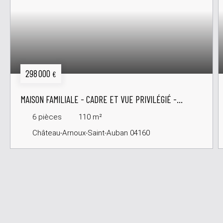
298 000
€
MAISON FAMILIALE - CADRE ET VUE PRIVILÉGIÉ -
CHÂTEAU-ARNOUX-SAINT-AUBAN
6
pièces
110
m²
Château-Arnoux-Saint-Auban 04160