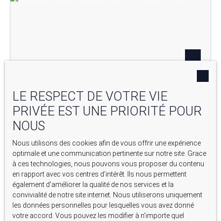
LE RESPECT DE VOTRE VIE
PRIVÉE EST UNE PRIORITÉ POUR
NOUS
679 000
€
Nous utilisons des cookies afin de vous offrir une expérience
MAISON À VENDRE, 7 PIÈCES - AIX-EN-PROVENCE 13100
optimale et une communication pertinente sur notre site. Grace
à ces technologies, nous pouvons vous proposer du contenu
7
pièces
204
m²
en rapport avec vos centres d'intérêt. Ils nous permettent
également d'améliorer la qualité de nos services et la
Aix-en-Provence 13100
convivialité de notre site internet. Nous utiliserons uniquement
les données personnelles pour lesquelles vous avez donné
votre accord. Vous pouvez les modifier à n'importe quel