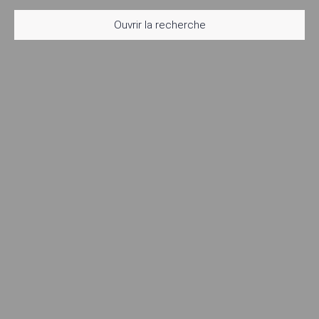
Ouvrir la recherche
Type d'offre
Vente
Type de bien
Maison
Localisation
Aix-en-Provence (13100)
Budget max (€)
Surface min (m²)
Rechercher