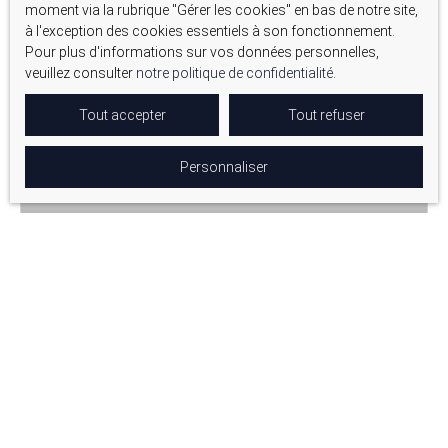
moment via la rubrique ″Gérer les cookies″ en bas de notre site,
à l'exception des cookies essentiels à son fonctionnement.
Pour plus d'informations sur vos données personnelles,
Vendu
veuillez consulter
notre politique de confidentialité
.
Tout accepter
Tout refuser
Personnaliser
Vendu
VILLA PLAIN PIED T4 AVEC JARDIN + DÉPENDANCE
4
pièces
100
m²
Aix-en-Provence 13100