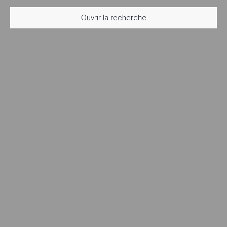
Ouvrir la recherche
Type d'offre
Vente
Type de bien
Maison
Localisation
Aix-en-Provence (13290)
Budget max (€)
Surface min (m²)
Rechercher