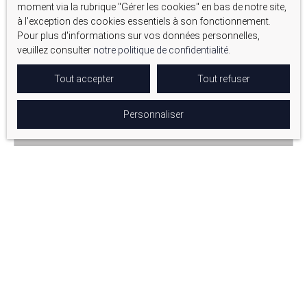
moment via la rubrique ″Gérer les cookies″ en bas de notre site,
à l'exception des cookies essentiels à son fonctionnement.
Pour plus d'informations sur vos données personnelles,
Sous offre
veuillez consulter
notre politique de confidentialité
.
Tout accepter
Tout refuser
Personnaliser
398 000
€
OPPORTUNITÉ RARE AUX MILLES (13290) !
5
pièces
89
m²
Aix-en-Provence 13290