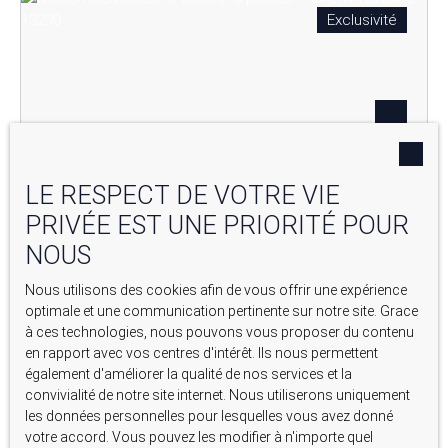
Exclusivité
LE RESPECT DE VOTRE VIE
PRIVÉE EST UNE PRIORITÉ POUR
NOUS
790 000
€
Nous utilisons des cookies afin de vous offrir une expérience
VILLA FAMILIALE T6 DE 167 M² AVEC SOUS-SOL DE 93 M²
optimale et une communication pertinente sur notre site. Grace
ET GARAGE – LES MILLES (13290)
à ces technologies, nous pouvons vous proposer du contenu
6
pièces
167
m²
en rapport avec vos centres d'intérêt. Ils nous permettent
également d'améliorer la qualité de nos services et la
Aix-en-Provence 13290
convivialité de notre site internet. Nous utiliserons uniquement
les données personnelles pour lesquelles vous avez donné
votre accord. Vous pouvez les modifier à n'importe quel