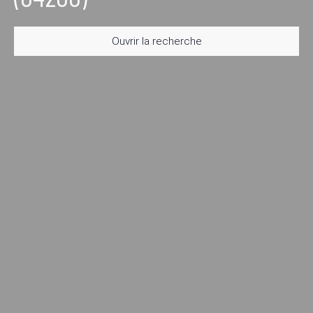
Ouvrir la recherche
Type d'offre
Vente
Type de bien
Maison
Localisation
Châteauneuf-Miravail (04200)
Budget max (€)
Surface min (m²)
Rechercher