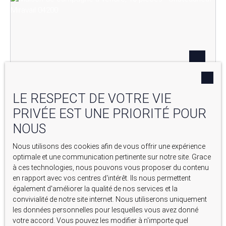
LE RESPECT DE VOTRE VIE
PRIVÉE EST UNE PRIORITÉ POUR
NOUS
680 000
€
Nous utilisons des cookies afin de vous offrir une expérience
EXCEPTIONNEL HAMEAU EN PIERRE AU CŒUR DE LA
optimale et une communication pertinente sur notre site. Grace
VALLÉE DU JABRON
à ces technologies, nous pouvons vous proposer du contenu
10
pièces
278
m²
en rapport avec vos centres d'intérêt. Ils nous permettent
également d'améliorer la qualité de nos services et la
Châteauneuf-Miravail 04200
convivialité de notre site internet. Nous utiliserons uniquement
les données personnelles pour lesquelles vous avez donné
votre accord. Vous pouvez les modifier à n'importe quel