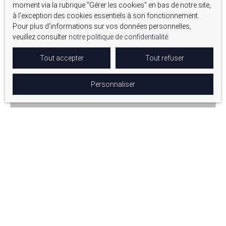
moment via la rubrique ″Gérer les cookies″ en bas de notre site,
à l'exception des cookies essentiels à son fonctionnement.
Pour plus d'informations sur vos données personnelles,
veuillez consulter
notre politique de confidentialité
.
Tout accepter
Tout refuser
Personnaliser
405 000
€
MAISON DE CAMPAGNE À VENDRE, 8 PIÈCES -
CHÂTEAUNEUF-MIRAVAIL 04200
8
pièces
190
m²
Châteauneuf-Miravail 04200