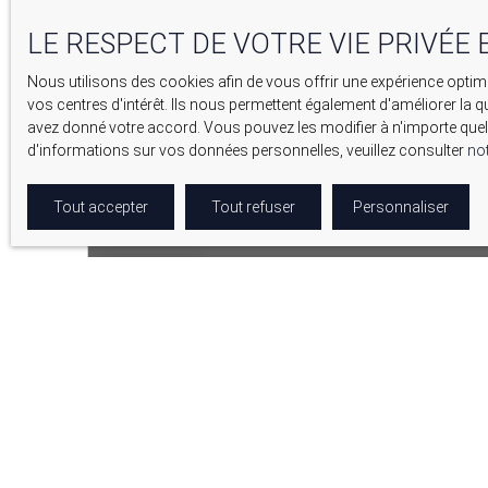
LE RESPECT DE VOTRE VIE PRIVÉE 
Nous utilisons des cookies afin de vous offrir une expérience opt
vos centres d'intérêt. Ils nous permettent également d'améliorer la q
avez donné votre accord. Vous pouvez les modifier à n'importe quel 
d'informations sur vos données personnelles, veuillez consulter
not
Tout accepter
Tout refuser
Personnaliser
186 000
€
MAISON MITOYENNE 1 CÔTÉ À VENDRE, 4 PIÈCES - M
04230
4
pièces
96.88
m²
Mallefougasse-Au