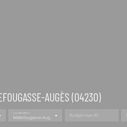
EFOUGASSE-AUGÈS (04230)
Localisation
Budget max (€)
Mallefougasse-Augès (04230)