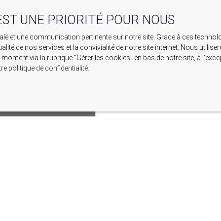
EST UNE PRIORITÉ POUR NOUS
imale et une communication pertinente sur notre site. Grace à ces tech
ualité de nos services et la convivialité de notre site internet. Nous uti
moment via la rubrique ″Gérer les cookies″ en bas de notre site, à l'ex
re politique de confidentialité
.
ALLEFOUGASSE-AUGÈS
gès 04230