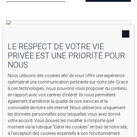
Coup de cœur
LE RESPECT DE VOTRE VIE
PRIVÉE EST UNE PRIORITÉ POUR
NOUS
Nous utilisons des cookies afin de vous offrir une expérience
optimale et une communication pertinente sur notre site. Grace
à ces technologies, nous pouvons vous proposer du contenu
en rapport avec vos centres d'intérêt. Ils nous permettent
également d'améliorer la qualité de nos services et la
328 000
€
convivialité de notre site internet. Nous utiliserons uniquement
les données personnelles pour lesquelles vous avez donné
MAISON DE VILLAGE RÉNOVÉE DE 103,5 M² –
votre accord. Vous pouvez les modifier à n'importe quel
MEYRARGUES
moment via la rubrique ″Gérer les cookies″ en bas de notre site,
4
pièces
103.47
m²
à l'exception des cookies essentiels à son fonctionnement.