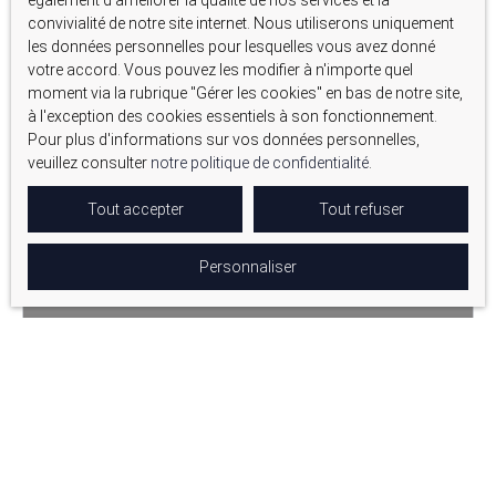
également d'améliorer la qualité de nos services et la
convivialité de notre site internet. Nous utiliserons uniquement
les données personnelles pour lesquelles vous avez donné
votre accord. Vous pouvez les modifier à n'importe quel
moment via la rubrique ″Gérer les cookies″ en bas de notre site,
à l'exception des cookies essentiels à son fonctionnement.
Pour plus d'informations sur vos données personnelles,
veuillez consulter
notre politique de confidentialité
.
Tout accepter
Tout refuser
Personnaliser
535 000
€
VILLA RÉCENTE DE 118 M² – VUE COLLINES & FORT
POTENTIEL
4
pièces
118
m²
Pélissanne 13330