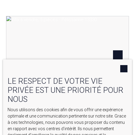
LE RESPECT DE VOTRE VIE
PRIVÉE EST UNE PRIORITÉ POUR
541 000
€
NOUS
Nous utilisons des cookies afin de vous offrir une expérience
VILLA À VENDRE, 5 PIÈCES - PÉLISSANNE 13330
optimale et une communication pertinente sur notre site. Grace
à ces technologies, nous pouvons vous proposer du contenu
5
pièces
155
m²
Pélissanne 13330
en rapport avec vos centres d'intérêt. Ils nous permettent