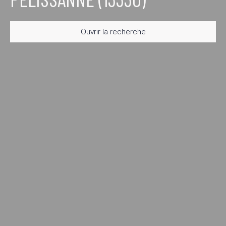
Ouvrir la recherche
Type d'offre
Vente
Type de bien
Maison
Localisation
Pélissanne (13330)
Budget max (€)
Surface min (m²)
Rechercher