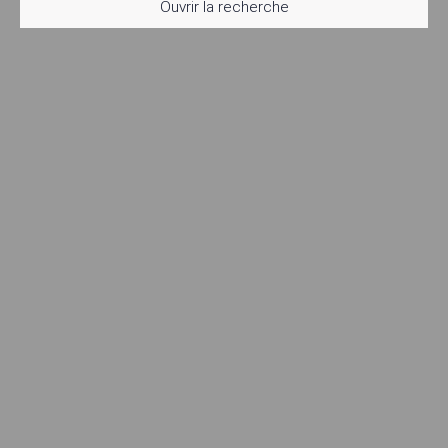
Ouvrir la recherche
Type d'offre
Vente
Type de bien
Maison
Localisation
Rognes (13840)
Budget max (€)
Surface min (m²)
Rechercher