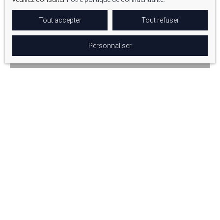
Tout accepter
Tout refuser
Personnaliser
750 000
€
BELLE MAISON DE CAMPAGNE A ROGNES
8
pièces
165
m²
Rognes 13840