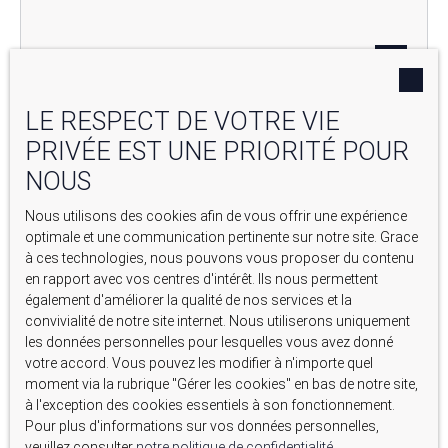
LE RESPECT DE VOTRE VIE
PRIVÉE EST UNE PRIORITÉ POUR
NOUS
899 000
€
Nous utilisons des cookies afin de vous offrir une expérience
optimale et une communication pertinente sur notre site. Grace
MAISON ANCIENNE À VENDRE, 13 PIÈCES - ROGNES 13840
à ces technologies, nous pouvons vous proposer du contenu
en rapport avec vos centres d'intérêt. Ils nous permettent
13
pièces
287.45
m²
Rognes 13840
également d'améliorer la qualité de nos services et la
convivialité de notre site internet. Nous utiliserons uniquement
les données personnelles pour lesquelles vous avez donné
votre accord. Vous pouvez les modifier à n'importe quel
moment via la rubrique ″Gérer les cookies″ en bas de notre site,
à l'exception des cookies essentiels à son fonctionnement.
Pour plus d'informations sur vos données personnelles,
veuillez consulter
notre politique de confidentialité
.