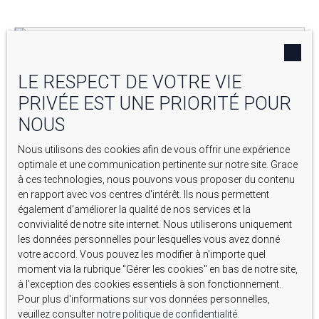
Nouveauté
LE RESPECT DE VOTRE VIE
PRIVÉE EST UNE PRIORITÉ POUR
NOUS
Nous utilisons des cookies afin de vous offrir une expérience
optimale et une communication pertinente sur notre site. Grace
à ces technologies, nous pouvons vous proposer du contenu
en rapport avec vos centres d'intérêt. Ils nous permettent
également d'améliorer la qualité de nos services et la
430 000
€
convivialité de notre site internet. Nous utiliserons uniquement
les données personnelles pour lesquelles vous avez donné
VILLA 6 PIÈCES, 4 CHAMBRES, GARAGE, TERRAIN
votre accord. Vous pouvez les modifier à n'importe quel
moment via la rubrique ″Gérer les cookies″ en bas de notre site,
29000M²
6
pièces
135
m²
Saint-Julien 83560
à l'exception des cookies essentiels à son fonctionnement.
Pour plus d'informations sur vos données personnelles,
veuillez consulter
notre politique de confidentialité
.