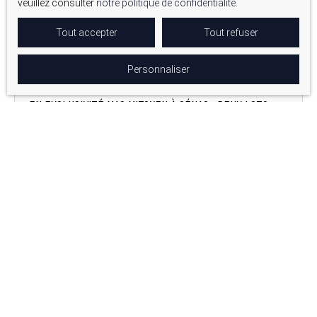
veuillez consulter
notre politique de confidentialité
.
Tout accepter
Tout refuser
308 000
€
Personnaliser
EN EXCLUSIVITÉ MAS MITOYEN À SÉNAS : DEUX LOTS
DISPONIBLES DANS UN MÊME MAS DE CARACTÈRE
6
pièces
115
m²
Sénas 13560
Vendu