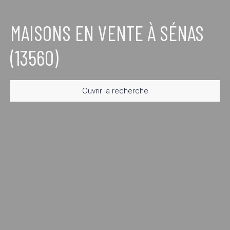
MAISONS EN VENTE À SÉNAS
(13560)
Ouvrir la recherche
Type d'offre
Vente
Type de bien
Maison
Localisation
Sénas (13560)
Budget max (€)
Surface min (m²)