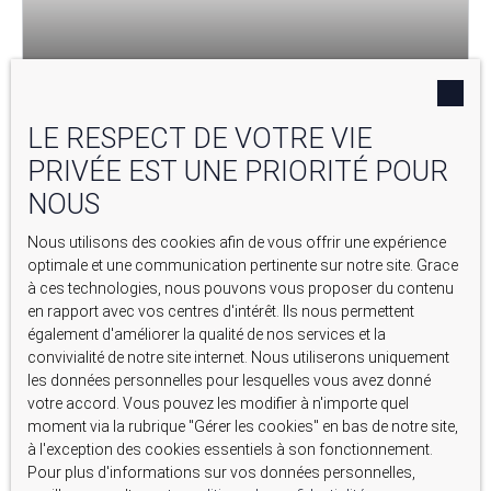
449 000
€
LE RESPECT DE VOTRE VIE
MAS MITOYEN À LA CAMPAGNE À SÉNAS : DEUX LOTS
PRIVÉE EST UNE PRIORITÉ POUR
DISPONIBLES DANS UN MÊME MAS DE CARACTÈRE
NOUS
6
pièces
142
m²
Sénas 13560
Nous utilisons des cookies afin de vous offrir une expérience
optimale et une communication pertinente sur notre site. Grace
à ces technologies, nous pouvons vous proposer du contenu
en rapport avec vos centres d'intérêt. Ils nous permettent
également d'améliorer la qualité de nos services et la
Baisse de prix
convivialité de notre site internet. Nous utiliserons uniquement
les données personnelles pour lesquelles vous avez donné
votre accord. Vous pouvez les modifier à n'importe quel
moment via la rubrique ″Gérer les cookies″ en bas de notre site,
à l'exception des cookies essentiels à son fonctionnement.
Pour plus d'informations sur vos données personnelles,