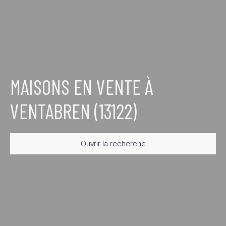
MAISONS EN VENTE À
VENTABREN (13122)
Ouvrir la recherche
Type d'offre
Vente
Type de bien
Maison
Localisation
Ventabren (13122)