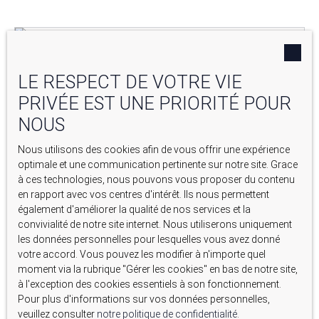
LE RESPECT DE VOTRE VIE
PRIVÉE EST UNE PRIORITÉ POUR
NOUS
Nous utilisons des cookies afin de vous offrir une expérience
optimale et une communication pertinente sur notre site. Grace
à ces technologies, nous pouvons vous proposer du contenu
en rapport avec vos centres d'intérêt. Ils nous permettent
également d'améliorer la qualité de nos services et la
830 000
€
convivialité de notre site internet. Nous utiliserons uniquement
les données personnelles pour lesquelles vous avez donné
MAISON À VENDRE, 7 PIÈCES - VENTABREN 13122
votre accord. Vous pouvez les modifier à n'importe quel
moment via la rubrique ″Gérer les cookies″ en bas de notre site,
7
pièces
209
m²
Ventabren 13122
à l'exception des cookies essentiels à son fonctionnement.
Pour plus d'informations sur vos données personnelles,
veuillez consulter
notre politique de confidentialité
.