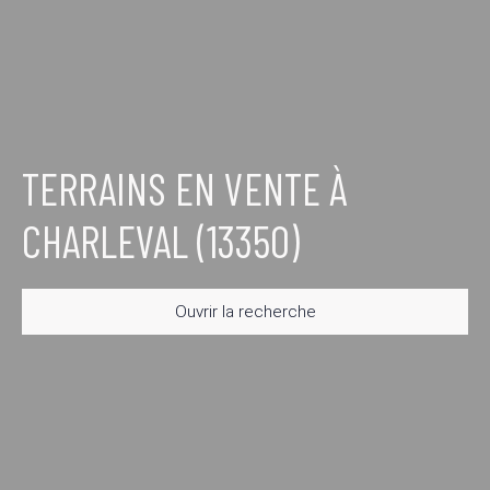
TERRAINS EN VENTE À
CHARLEVAL (13350)
Ouvrir la recherche
Type d'offre
Vente
Type de bien
Terrain
Localisation
Charleval (13350)