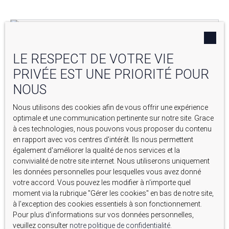
Sous compromis
LE RESPECT DE VOTRE VIE
PRIVÉE EST UNE PRIORITÉ POUR
NOUS
Nous utilisons des cookies afin de vous offrir une expérience
optimale et une communication pertinente sur notre site. Grace
à ces technologies, nous pouvons vous proposer du contenu
en rapport avec vos centres d'intérêt. Ils nous permettent
également d'améliorer la qualité de nos services et la
Sous compromis
convivialité de notre site internet. Nous utiliserons uniquement
les données personnelles pour lesquelles vous avez donné
TERRAIN À BÂTIR - 639 M2 - CHARLEVAL - ZONE
votre accord. Vous pouvez les modifier à n'importe quel
moment via la rubrique ″Gérer les cookies″ en bas de notre site,
PAVILLONNAIRE
639
m²
Charleval 13350
à l'exception des cookies essentiels à son fonctionnement.
Pour plus d'informations sur vos données personnelles,
veuillez consulter
notre politique de confidentialité
.