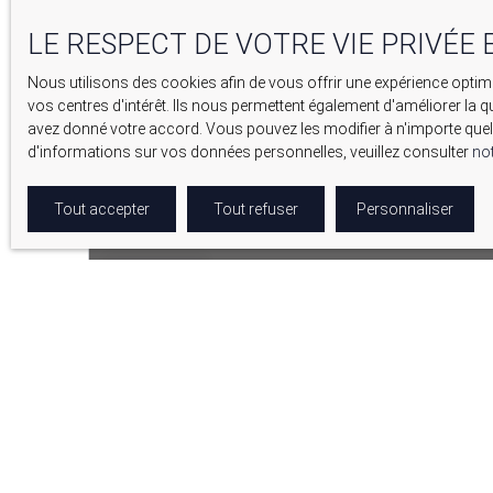
LE RESPECT DE VOTRE VIE PRIVÉE 
Nous utilisons des cookies afin de vous offrir une expérience opt
vos centres d'intérêt. Ils nous permettent également d'améliorer la q
avez donné votre accord. Vous pouvez les modifier à n'importe quel 
d'informations sur vos données personnelles, veuillez consulter
not
Tout accepter
Tout refuser
Personnaliser
364 000
€
TERRAIN CONSTRUCTIBLE – 2278 M² – CENTRE-VILL
2 278
m²
Manosque 04100