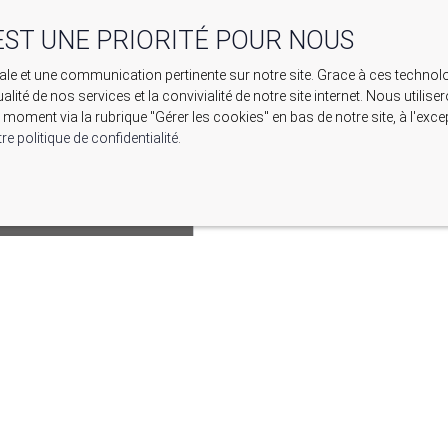
EST UNE PRIORITÉ POUR NOUS
imale et une communication pertinente sur notre site. Grace à ces tech
ualité de nos services et la convivialité de notre site internet. Nous uti
moment via la rubrique ″Gérer les cookies″ en bas de notre site, à l'ex
re politique de confidentialité
.
E DE MANOSQUE