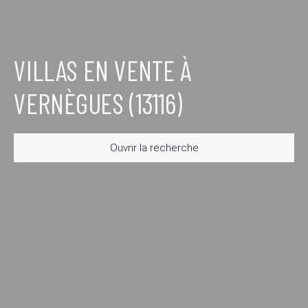
VILLAS EN VENTE À
VERNÈGUES (13116)
Ouvrir la recherche
Type d'offre
Vente
Type de bien
Villa
Localisation
Vernègues (13116)
Budget max (€)