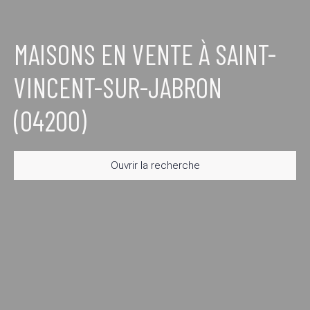
MAISONS EN VENTE À SAINT-
VINCENT-SUR-JABRON
(04200)
Ouvrir la recherche
Type d'offre
Vente
Type de bien
Maison
Localisation
Saint-Vincent-sur-Jabron (04200)
Budget max (€)