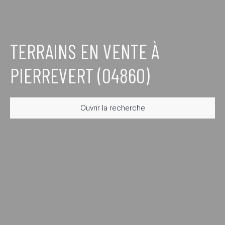
TERRAINS EN VENTE À
PIERREVERT (04860)
Ouvrir la recherche
Type d'offre
Vente
Type de bien
Terrain
Localisation
Pierrevert (04860)
Budget max (€)